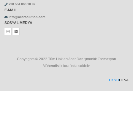
+90 534 066 10 92
E-MAIL
info@acarsolution.com
SOSYAL MEDYA
Copyrights © 2022 Tüm Hakları Acar Danışmanlık Otomasyon
Mühendislik tarafında saklıdır.
TEKNO
DEVA