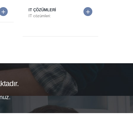
+
+
IT ÇÖZÜMLERİ
IT cözümleri:
ktadır.
nuz.