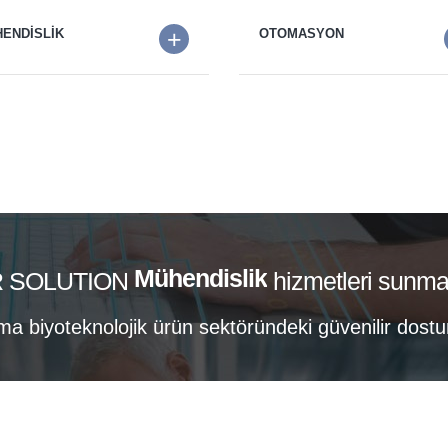
+
ENDİSLİK
OTOMASYON
Danışmanlık
Mühendislik
 SOLUTION
hizmetleri sunma
Otomasyon
ma biyoteknolojik ürün sektöründeki güvenilir dostu
Danışmanlık