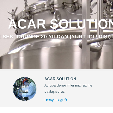
ACAR SOLUTIO
SEKTÖRÜNDE 20 YILDAN (YURT IÇI / DIŞI)
ACAR SOLUTİON
Avrupa deneyimlerimizi sizinle
paylaşıyoruz
Detaylı Bilgi