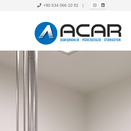
+90 534 066 10 92
|